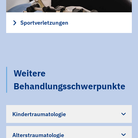
Sportverletzungen
Weitere
Behandlungsschwerpunkte
Kindertraumatologie
Im Mittelpunkt der Kindertraumatologie steht
Alterstraumatologie