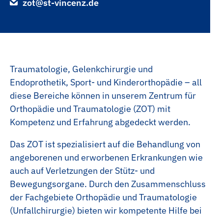
zot@st-vincenz.de
Köchin | Koch
Übersicht
Jahrespraktikum
Pathologie
Labor
Traumatologie, Gelenkchirurgie und
Endoprothetik, Sport- und Kinderorthopädie – all
diese Bereiche können in unserem Zentrum für
Orthopädie und Traumatologie (ZOT) mit
Kompetenz und Erfahrung abgedeckt werden.
Das ZOT ist spezialisiert auf die Behandlung von
angeborenen und erworbenen Erkrankungen wie
auch auf Verletzungen der Stütz- und
Bewegungsorgane. Durch den Zusammenschluss
der Fachgebiete Orthopädie und Traumatologie
(Unfallchirurgie) bieten wir kompetente Hilfe bei