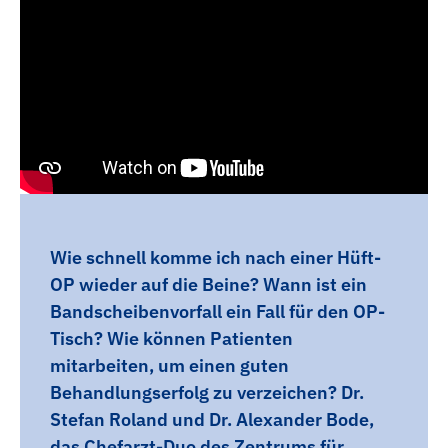
Wie schnell komme ich nach einer Hüft-
OP wieder auf die Beine? Wann ist ein
Bandscheibenvorfall ein Fall für den OP-
Tisch? Wie können Patienten
mitarbeiten, um einen guten
Behandlungserfolg zu verzeichen? Dr.
Stefan Roland und Dr. Alexander Bode,
das Chefarzt-Duo des Zentrums für