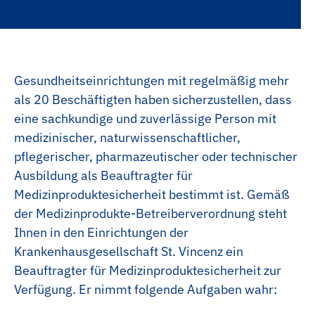
Praxisanleitung
Anästhesietechnische Assistenz
Anpassungslehrgang
Medizinische Technologin | Medizinischer
Technologe für Radiologie (MTR)
ACLS Kurse
Pharmazeutisch-Kaufmännischer
Gesundheitseinrichtungen mit regelmäßig mehr
PALS Kurse
Fachangestellter
als 20 Beschäftigten haben sicherzustellen, dass
HeartCode BLS Kurse
Medizinischer Fachangestellter
eine sachkundige und zuverlässige Person mit
medizinischer, naturwissenschaftlicher,
NIV Kurse
Kaufleute im Gesundheitswesen
pflegerischer, pharmazeutischer oder technischer
Innerbetriebliche Fortbildungen
Ausbildung als Beauftragter für
Kaufleute für Büromanagement
Medizinproduktesicherheit bestimmt ist. Gemäß
Elektronikerin |Elektroniker
der Medizinprodukte-Betreiberverordnung steht
Ihnen in den Einrichtungen der
Anlagenmechanikerin | Anlagenmechaniker
Krankenhausgesellschaft St. Vincenz ein
Fachinformatikerin | Fachinformatiker
Beauftragter für Medizinproduktesicherheit zur
Verfügung. Er nimmt folgende Aufgaben wahr:
Fachlageristin | Fachlagerist