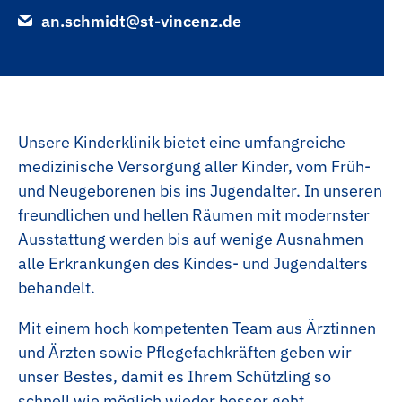
Köchin | Koch
an.schmidt@st-vincenz.de
Übersicht
Jahrespraktikum
Pathologie
Labor
Unsere Kinderklinik bietet eine umfangreiche
medizinische Versorgung aller Kinder, vom Früh-
und Neugeborenen bis ins Jugendalter. In unseren
freundlichen und hellen Räumen mit modernster
Ausstattung werden bis auf wenige Ausnahmen
alle Erkrankungen des Kindes- und Jugendalters
behandelt.
Mit einem hoch kompetenten Team aus Ärztinnen
und Ärzten sowie Pflegefachkräften geben wir
unser Bestes, damit es Ihrem Schützling so
schnell wie möglich wieder besser geht.