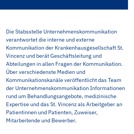
Praxisanleitung
Anästhesietechnische Assistenz
Anpassungslehrgang
Medizinische Technologin | Medizinischer
Technologe für Radiologie (MTR)
ACLS Kurse
Die Stabsstelle Unternehmenskommunikation
Pharmazeutisch-Kaufmännischer
PALS Kurse
Fachangestellter
verantwortet die interne und externe
Kommunikation der Krankenhausgesellschaft St.
HeartCode BLS Kurse
Medizinischer Fachangestellter
Vincenz und berät Geschäftsleitung und
NIV Kurse
Kaufleute im Gesundheitswesen
Abteilungen in allen Fragen der Kommunikation.
Über verschiedenste Medien und
Innerbetriebliche Fortbildungen
Kaufleute für Büromanagement
Kommunikationskanäle veröffentlicht das Team
Elektronikerin |Elektroniker
der Unternehmenskommunikation Informationen
rund um Behandlungsangebote, medizinische
Anlagenmechanikerin | Anlagenmechaniker
Expertise und das St. Vincenz als Arbeitgeber an
Fachinformatikerin | Fachinformatiker
Patientinnen und Patienten, Zuweiser,
Mitarbeitende und Bewerber.
Fachlageristin | Fachlagerist