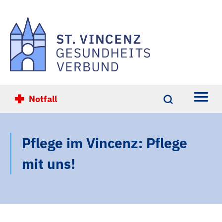
Notfall
Einrichtungen
Pflege im Vincenz: Pflege
Ihre Gesundheit
mit uns!
Übersicht
Karriere
Übersicht
Über Uns
St. Vincenz-Krankenhaus Limburg
Übersicht
Kontakt
St. Vincenz-Krankenhaus Diez
Altersmedizin