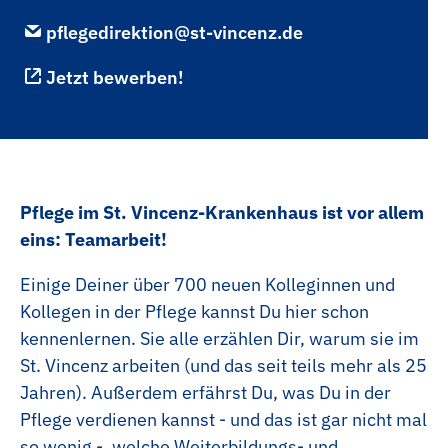
Praxisanleitung
Anästhesietechnische Assistenz
pflegedirektion@st-vincenz.de
Anpassungslehrgang
Medizinische Technologin | Medizinischer
Technologe für Radiologie (MTR)
Jetzt bewerben!
ACLS Kurse
Pharmazeutisch-Kaufmännischer
PALS Kurse
Fachangestellter
HeartCode BLS Kurse
Medizinischer Fachangestellter
NIV Kurse
Kaufleute im Gesundheitswesen
Pflege im St. Vincenz-Krankenhaus ist vor allem
eins: Teamarbeit!
Innerbetriebliche Fortbildungen
Kaufleute für Büromanagement
Einige Deiner über 700 neuen Kolleginnen und
Elektronikerin |Elektroniker
Kollegen in der Pflege kannst Du hier schon
Anlagenmechanikerin | Anlagenmechaniker
kennenlernen. Sie alle erzählen Dir, warum sie im
St. Vincenz arbeiten (und das seit teils mehr als 25
Fachinformatikerin | Fachinformatiker
Jahren). Außerdem erfährst Du, was Du in der
Fachlageristin | Fachlagerist
Pflege verdienen kannst - und das ist gar nicht mal
so wenig -, welche Weiterbildungs- und