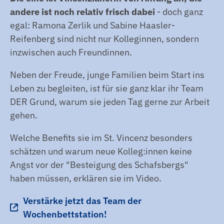
Nachtdienst.
Pflegezulage und weiteres.
andere ist noch relativ frisch dabei
- doch ganz
egal: Ramona Zerlik und Sabine Haasler-
BERUFSERFAHRUNG:
ÜBERNAHMEPRÄMIE:
Reifenberg sind nicht nur Kolleginnen, sondern
Erfahrung wird entlohnt. Im Tarifvertrag
Für unsere Auszubildenden in der
inzwischen auch Freundinnen.
ist fest geregelt, nach wie vielen Jahren
Krankenpflegehilfe und Generalistik gibt
Du mit wie viel mehr Gehalt rechnen
es nicht garantierte Übernahmechancen
Neben der Freude, junge Familien beim Start ins
kannst.
nach der Ausbildung, sondern auch eine
Leben zu begleiten, ist für sie ganz klar ihr Team
Prämie. Die Kursbesten dürfen sich
DER Grund, warum sie jeden Tag gerne zur Arbeit
darüber hinaus auf eine zusätzliche
gehen.
Prämie freuen.
Welche Benefits sie im St. Vincenz besonders
schätzen und warum neue Kolleg:innen keine
MITARBEITER WERBEN MITARBEITER:
Angst vor der "Besteigung des Schafsbergs"
Du kennst jemanden, der genau wie Du
haben müssen, erklären sie im Video.
gut zu uns passt? Dann überzeuge ihn
doch einfach von einem Job bei uns und
Verstärke jetzt das Team der
freue Dich auf eine Prämie in Höhe von
Wochenbettstation!
1.500 Euro (nach bestandener Probezeit).