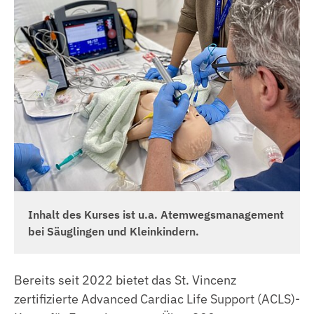
Praxisanleitung
Anästhesietechnische Assistenz
Anpassungslehrgang
Medizinische Technologin | Medizinischer
Technologe für Radiologie (MTR)
ACLS Kurse
Pharmazeutisch-Kaufmännischer
PALS Kurse
Fachangestellter
HeartCode BLS Kurse
Medizinischer Fachangestellter
NIV Kurse
Kaufleute im Gesundheitswesen
Innerbetriebliche Fortbildungen
Kaufleute für Büromanagement
Elektronikerin |Elektroniker
Inhalt des Kurses ist u.a. Atemwegsmanagement
bei Säuglingen und Kleinkindern.
Anlagenmechanikerin | Anlagenmechaniker
Fachinformatikerin | Fachinformatiker
Bereits seit 2022 bietet das St. Vincenz
Fachlageristin | Fachlagerist
zertifizierte Advanced Cardiac Life Support (ACLS)-