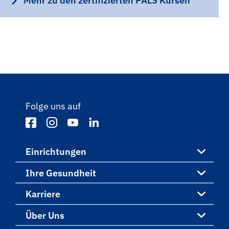
Mehr zu den zertifizierten PALS Kursen
Folge uns auf
Einrichtungen
Ihre Gesundheit
Einrichtungen
Karriere
Ihre Gesundheit
Über Uns
St. Vincenz-Krankenhaus Limburg