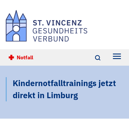
Notfall
Einrichtungen
Kindernotfalltrainings jetzt
Ihre Gesundheit
direkt in Limburg
Übersicht
Karriere
Übersicht
Über Uns
St. Vincenz-Krankenhaus Limburg
Übersicht
Kontakt
St. Vincenz-Krankenhaus Diez
Altersmedizin