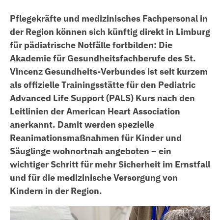
Übersicht
Pflegekräfte und medizinisches Fachpersonal in
Gesundheitszentrum St. Anna Hadamar
Gefäße
Stellenangebote
der Region können sich künftig direkt in Limburg
MVZ Praxiszentren
Herz und Kreislauf
Pflege mit uns!
Über Uns
für pädiatrische Notfälle fortbilden: Die
Jobs
Akademie für Gesundheitsfachberufe des St.
Akademie für Gesundheitsfachberufe
Kinder und Jugendliche
Flexible Pflege
Leitbild
Vincenz Gesundheits-Verbundes ist seit kurzem
Aktuelles
MediLog
Knochen und Gelenke
Benefits
Kooperationspartner
als offizielle Trainingsstätte für den Pediatric
Veranstaltungen
Advanced Life Support (PALS) Kurs nach den
Krebs und Tumore
Fort- und Weiterbildung
Ethik-Komitee
Leitlinien der American Heart Association
Spenden & fördern
Lunge
Übersicht
Ausbildung
Unternehmenskommunikation
anerkannt. Damit werden spezielle
Reanimationsmaßnahmen für Kinder und
Magen und Darm
Facharztweiterbildung
Übersicht
Freiwilliges Soziales Jahr
Medizinproduktesicherheit
Säuglinge wohnortnah angeboten – ein
Nervensystem und Gehirn
Intensiv- und Anästhesiepflege
Pflegefachfrau | Pflegefachmann
Praktisches Jahr
Lieferkettensorgfaltspflichtengesetz
wichtiger Schritt für mehr Sicherheit im Ernstfall
und für die medizinische Versorgung von
Niere, Blase, Prostata
Notfallpflege
Pflegefachassistenz (PFA)
Traineeprogramm
Krankenhauszukunftsgesetz
Kindern in der Region.
"NextGenerationEU"
Schwangerschaft und Geburt
Onkologie
Operationstechnische Assistenz