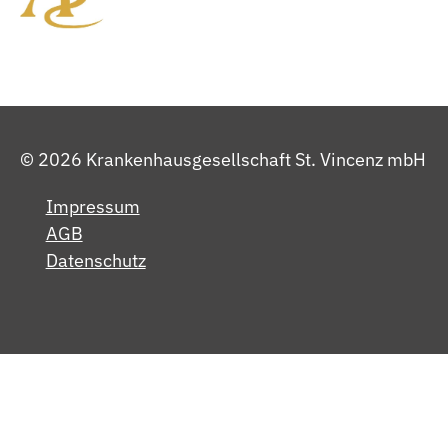
Niere, Blase, Prostata
Traineeprogramm
Krankenhauszukunftsgesetz
"NextGenerationEU"
Schwangerschaft und Geburt
© 2026 Krankenhausgesellschaft St. Vincenz mbH
Impressum
AGB
Datenschutz