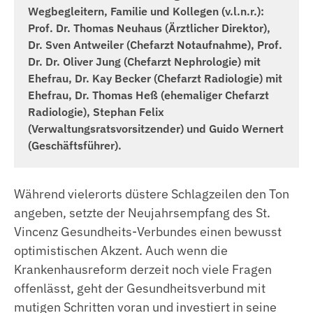
Praxisanleitung
Anästhesietechnische Assistenz
Wegbegleitern, Familie und Kollegen (v.l.n.r.):
Prof. Dr. Thomas Neuhaus (Ärztlicher Direktor),
Anpassungslehrgang
Medizinische Technologin | Medizinischer
Technologe für Radiologie (MTR)
Dr. Sven Antweiler (Chefarzt Notaufnahme), Prof.
ACLS Kurse
Dr. Dr. Oliver Jung (Chefarzt Nephrologie) mit
Pharmazeutisch-Kaufmännischer
Ehefrau, Dr. Kay Becker (Chefarzt Radiologie) mit
PALS Kurse
Fachangestellter
Ehefrau, Dr. Thomas Heß (ehemaliger Chefarzt
Radiologie), Stephan Felix
HeartCode BLS Kurse
Medizinischer Fachangestellter
(Verwaltungsratsvorsitzender) und Guido Wernert
NIV Kurse
Kaufleute im Gesundheitswesen
(Geschäftsführer).
Innerbetriebliche Fortbildungen
Kaufleute für Büromanagement
Während vielerorts düstere Schlagzeilen den Ton
Elektronikerin |Elektroniker
angeben, setzte der Neujahrsempfang des St.
Vincenz Gesundheits-Verbundes einen bewusst
Anlagenmechanikerin | Anlagenmechaniker
optimistischen Akzent. Auch wenn die
Fachinformatikerin | Fachinformatiker
Krankenhausreform derzeit noch viele Fragen
offenlässt, geht der Gesundheitsverbund mit
Fachlageristin | Fachlagerist
mutigen Schritten voran und investiert in seine