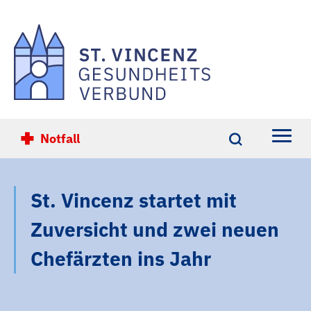
Notfall
Einrichtungen
St. Vincenz startet mit
Ihre Gesundheit
Zuversicht und zwei neuen
Übersicht
Karriere
Chefärzten ins Jahr
Übersicht
Über Uns
St. Vincenz-Krankenhaus Limburg
Übersicht
Kontakt
St. Vincenz-Krankenhaus Diez
Altersmedizin