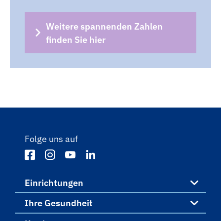
Weitere spannenden Zahlen
finden Sie hier
Folge uns auf
Einrichtungen
Ihre Gesundheit
Einrichtungen