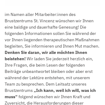
Praxisanleitung
Anästhesietechnische Assistenz
Anpassungslehrgang
Medizinische Technologin | Medizinischer
im Namen aller Mitarbeiter:innen des
Technologe für Radiologie (MTR)
ACLS Kurse
Brustzentrums St. Vincenz wünschen wir Ihnen
Pharmazeutisch-Kaufmännischer
eine baldige und dauerhafte Genesung! Die
PALS Kurse
Fachangestellter
folgenden Informationen sollen Sie während der
HeartCode BLS Kurse
Medizinischer Fachangestellter
vor Ihnen liegenden therapeutischen Maßnahmen
begleiten, Sie informieren und Ihnen Mut machen.
NIV Kurse
Kaufleute im Gesundheitswesen
Denken Sie daran, wir alle möchten Ihnen
Innerbetriebliche Fortbildungen
Kaufleute für Büromanagement
beistehen!
Wir laden Sie jederzeit herzlich ein,
Ihre Fragen, die beim Lesen der folgenden
Elektronikerin |Elektroniker
Beiträge unbeantwortet bleiben oder aber erst
während der Lektüre entstehen, mit unserem
Anlagenmechanikerin | Anlagenmechaniker
Team zu besprechen. Dem Leitsatz unseres
Fachinformatikerin | Fachinformatiker
Brustzentrums
„Ich kann, weil ich will, was ich
muss“
folgend wünschen wir Ihnen Kraft und
Fachlageristin | Fachlagerist
Zuversicht, die Herausforderungen dieser