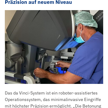
Praxisanleitung
Anästhesietechnische Assistenz
Präzision auf neuem Niveau
Anpassungslehrgang
Medizinische Technologin | Medizinischer
Technologe für Radiologie (MTR)
ACLS Kurse
Pharmazeutisch-Kaufmännischer
PALS Kurse
Fachangestellter
HeartCode BLS Kurse
Medizinischer Fachangestellter
NIV Kurse
Kaufleute im Gesundheitswesen
Innerbetriebliche Fortbildungen
Kaufleute für Büromanagement
Elektronikerin |Elektroniker
Anlagenmechanikerin | Anlagenmechaniker
Fachinformatikerin | Fachinformatiker
Das da Vinci-System ist ein roboter-assistiertes
Operationssystem, das minimalinvasive Eingriffe
Fachlageristin | Fachlagerist
mit höchster Präzision ermöglicht. „Die Betonung