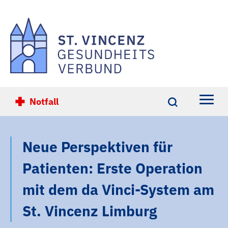
Notfall
Einrichtungen
Neue Perspektiven für
Ihre Gesundheit
Patienten: Erste Operation
Übersicht
Karriere
mit dem da Vinci-System am
Übersicht
Über Uns
St. Vincenz-Krankenhaus Limburg
St. Vincenz Limburg
Übersicht
Kontakt
St. Vincenz-Krankenhaus Diez
Altersmedizin