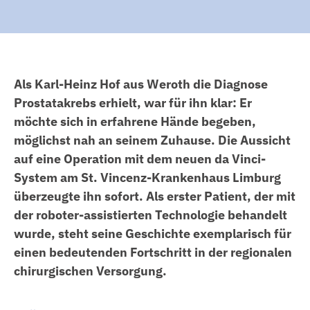
Übersicht
Gesundheitszentrum St. Anna Hadamar
Gefäße
Stellenangebote
MVZ Praxiszentren
Herz und Kreislauf
Pflege mit uns!
Über Uns
Jobs
Akademie für Gesundheitsfachberufe
Als Karl-Heinz Hof aus Weroth die Diagnose
Kinder und Jugendliche
Flexible Pflege
Leitbild
Prostatakrebs erhielt, war für ihn klar: Er
Aktuelles
MediLog
Knochen und Gelenke
Benefits
Kooperationspartner
möchte sich in erfahrene Hände begeben,
Veranstaltungen
möglichst nah an seinem Zuhause. Die Aussicht
Krebs und Tumore
Fort- und Weiterbildung
Ethik-Komitee
auf eine Operation mit dem neuen da Vinci-
Spenden & fördern
Lunge
Übersicht
Ausbildung
Unternehmenskommunikation
System am St. Vincenz-Krankenhaus Limburg
überzeugte ihn sofort. Als erster Patient, der mit
Magen und Darm
Facharztweiterbildung
Übersicht
Freiwilliges Soziales Jahr
Medizinproduktesicherheit
der roboter-assistierten Technologie behandelt
Nervensystem und Gehirn
Intensiv- und Anästhesiepflege
Pflegefachfrau | Pflegefachmann
Praktisches Jahr
Lieferkettensorgfaltspflichtengesetz
wurde, steht seine Geschichte exemplarisch für
einen bedeutenden Fortschritt in der regionalen
Niere, Blase, Prostata
Notfallpflege
Pflegefachassistenz (PFA)
Traineeprogramm
Krankenhauszukunftsgesetz
chirurgischen Versorgung.
"NextGenerationEU"
Schwangerschaft und Geburt
Onkologie
Operationstechnische Assistenz